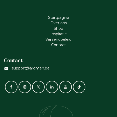
Startpagina
Ove​r​ ons
Shop
Inspiratie
Verzendbeleid
Cont​act
Contact
support@aromen.be