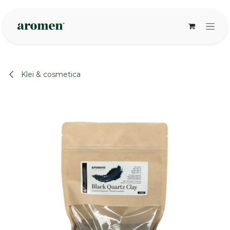
Overslaan naar inhoud
Klei & cosmetica
None