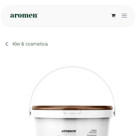
Overslaan naar inhoud
Klei & cosmetica
None