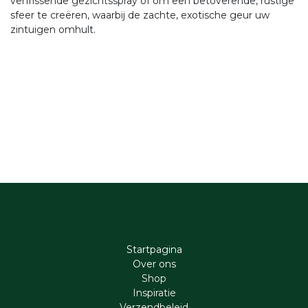
verfrissende gezichtsspray of om een betoverende, rustige
sfeer te creëren, waarbij de zachte, exotische geur uw
zintuigen omhult.
Startpagina
Ove​r​ ons
Shop
Inspiratie
Verzendbeleid