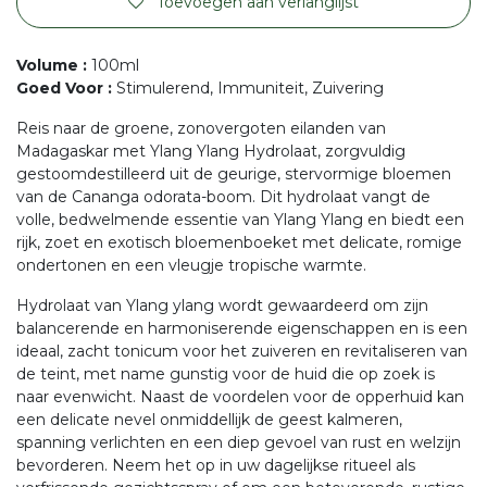
Toevoegen aan verlanglijst
Volume
:
100ml
Goed Voor
:
Stimulerend, Immuniteit, Zuivering
Reis naar de groene, zonovergoten eilanden van
Madagaskar met Ylang Ylang Hydrolaat, zorgvuldig
gestoomdestilleerd uit de geurige, stervormige bloemen
van de Cananga odorata-boom. Dit hydrolaat vangt de
volle, bedwelmende essentie van Ylang Ylang en biedt een
rijk, zoet en exotisch bloemenboeket met delicate, romige
ondertonen en een vleugje tropische warmte.
Hydrolaat van Ylang ylang wordt gewaardeerd om zijn
balancerende en harmoniserende eigenschappen en is een
ideaal, zacht tonicum voor het zuiveren en revitaliseren van
de teint, met name gunstig voor de huid die op zoek is
naar evenwicht. Naast de voordelen voor de opperhuid kan
een delicate nevel onmiddellijk de geest kalmeren,
spanning verlichten en een diep gevoel van rust en welzijn
bevorderen. Neem het op in uw dagelijkse ritueel als