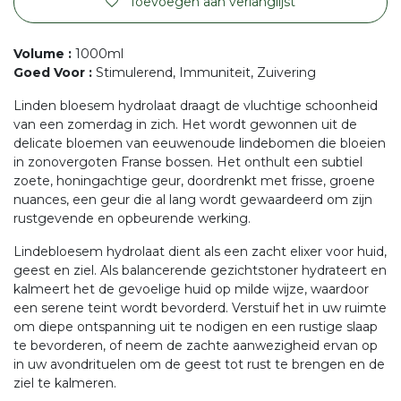
Toevoegen aan verlanglijst
Volume
:
1000ml
Goed Voor
:
Stimulerend, Immuniteit, Zuivering
Linden bloesem hydrolaat draagt de vluchtige schoonheid
van een zomerdag in zich. Het wordt gewonnen uit de
delicate bloemen van eeuwenoude lindebomen die bloeien
in zonovergoten Franse bossen. Het onthult een subtiel
zoete, honingachtige geur, doordrenkt met frisse, groene
nuances, een geur die al lang wordt gewaardeerd om zijn
rustgevende en opbeurende werking.
Lindebloesem hydrolaat dient als een zacht elixer voor huid,
geest en ziel. Als balancerende gezichtstoner hydrateert en
kalmeert het de gevoelige huid op milde wijze, waardoor
een serene teint wordt bevorderd. Verstuif het in uw ruimte
om diepe ontspanning uit te nodigen en een rustige slaap
te bevorderen, of neem de zachte aanwezigheid ervan op
in uw avondrituelen om de geest tot rust te brengen en de
ziel te kalmeren.