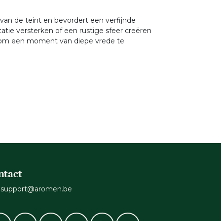
n van de teint en bevordert een verfijnde
tatie versterken of een rustige sfeer creëren
on om een moment van diepe vrede te
ntact
support@aromen.be