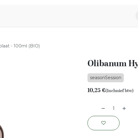
piratie
Aromen Familie
laat - 100ml (BIO)
Olibanum Hyd
seasonSession
10,25
€
(Inclusief btw)