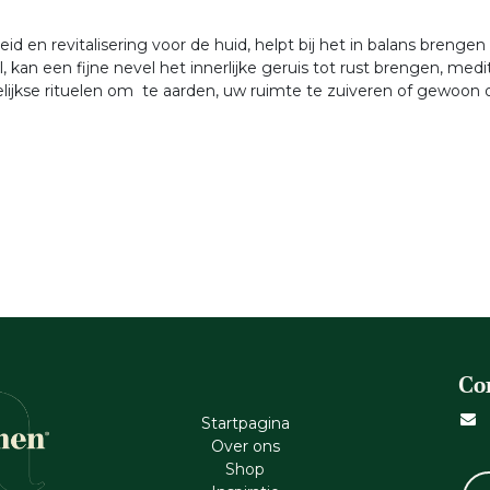
id en revitalisering voor de huid, helpt bij het in balans brenge
, kan een fijne nevel het innerlijke geruis tot rust brengen, medi
agelijkse rituelen om te aarden, uw ruimte te zuiveren of gewo
Co
Startpagina
Ove​r​ ons
Shop