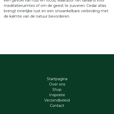
een gevoel van rust en focus, waardoor het ideaal is voor
meditatieruimtes of om de geest te zuiveren. Cedar atlas
brengt innerlijke rust en een onwankelbare verbinding met
de kalmte van de natuur bevorderen.
Startpagina
Ove​r​ ons
Shop
Inspiratie
Verzendbeleid
Cont​act