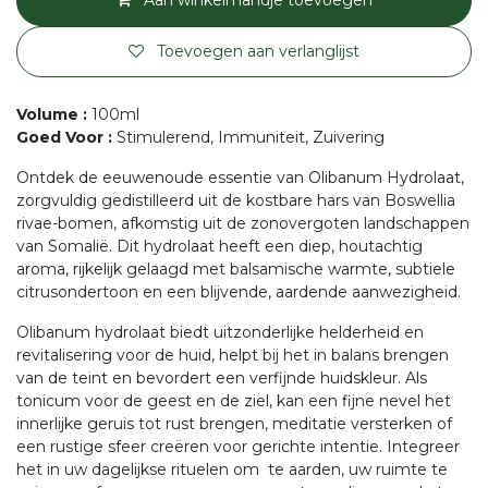
Aan winkelmandje toevoegen
Toevoegen aan verlanglijst
Volume
:
100ml
Goed Voor
:
Stimulerend, Immuniteit, Zuivering
Ontdek de eeuwenoude essentie van Olibanum Hydrolaat,
zorgvuldig gedistilleerd uit de kostbare hars van Boswellia
rivae-bomen, afkomstig uit de zonovergoten landschappen
van Somalië. Dit hydrolaat heeft een diep, houtachtig
aroma, rijkelijk gelaagd met balsamische warmte, subtiele
citrusondertoon en een blijvende, aardende aanwezigheid.
Olibanum hydrolaat biedt uitzonderlijke helderheid en
revitalisering voor de huid, helpt bij het in balans brengen
van de teint en bevordert een verfijnde huidskleur. Als
tonicum voor de geest en de ziel, kan een fijne nevel het
innerlijke geruis tot rust brengen, meditatie versterken of
een rustige sfeer creëren voor gerichte intentie. Integreer
het in uw dagelijkse rituelen om te aarden, uw ruimte te