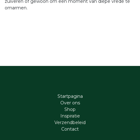
zuiveren of gewoon om een moment van diepe vrede te
omarmen.
Startpagina
Ove​r​ ons
Shop
Inspiratie
Verzendbeleid
Cont​act