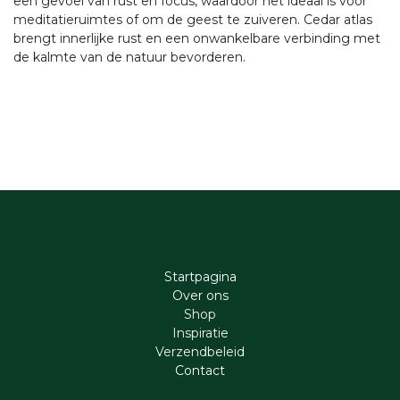
een gevoel van rust en focus, waardoor het ideaal is voor
meditatieruimtes of om de geest te zuiveren. Cedar atlas
brengt innerlijke rust en een onwankelbare verbinding met
de kalmte van de natuur bevorderen.
Startpagina
Ove​r​ ons
Shop
Inspiratie
Verzendbeleid
Cont​act