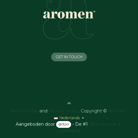
GET IN TOUCH
Terms of Use
and
Privacy Policy
. Copyright ©
Aromen
Nederlands
Aangeboden door
- De #1
Open source e-
commerce