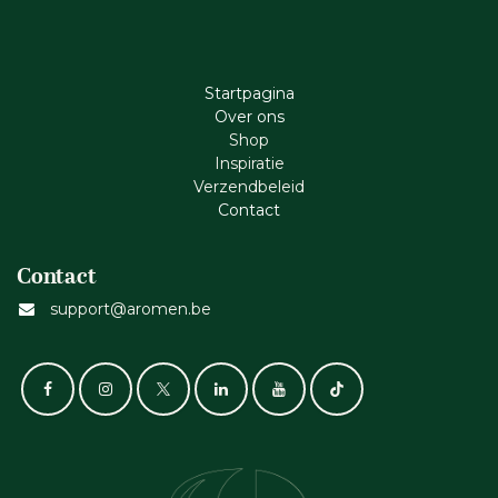
Startpagina
Ove​r​ ons
Shop
Inspiratie
Verzendbeleid
Cont​act
Contact
support@aromen.be