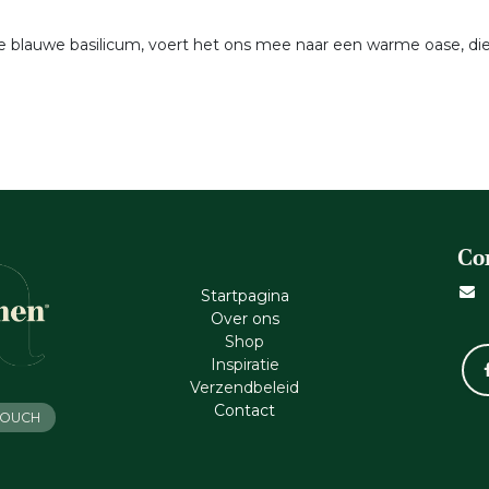
 blauwe basilicum, voert het ons mee naar een warme oase, die 
Co
Startpagina
Ove​r​ ons
Shop
Inspiratie
Verzendbeleid
Cont​act
 TOUCH