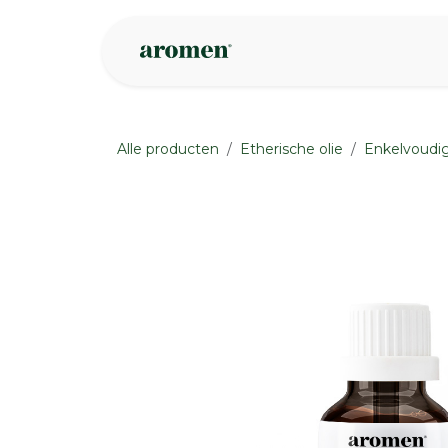
Overslaan naar inhoud
Webshop
Ins
Alle producten
Etherische olie
Enkelvoudig
None
None