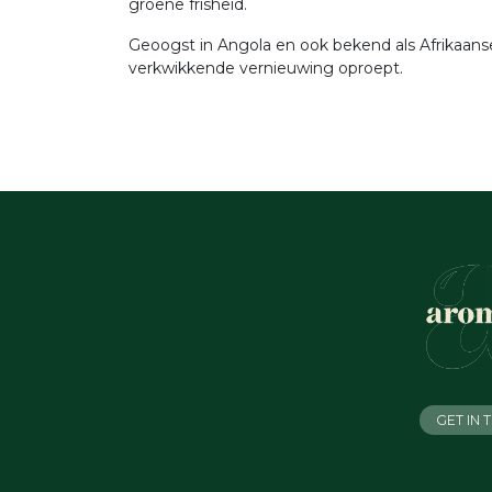
groene frisheid.
Geoogst in Angola en ook bekend als Afrikaanse
verkwikkende vernieuwing oproept.
GET IN