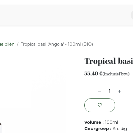
piratie
Aromen Familie
e oliën
Tropical basil 'Angola' - 100ml (BIO)
Tropical basi
55,40
€
(Inclusief btw)
Volume
:
100ml
Geurgroep
:
Kruidig