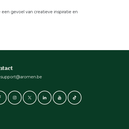
een gevoel van creatieve inspiratie en
ntact
support@aromen.be