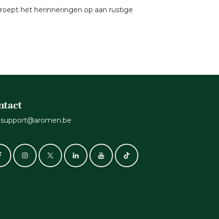
 roept het herinneringen op aan rustige
ntact
support@aromen.be