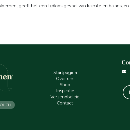
lbloemen, geeft het een tijdloos gevoel van kalmte en balans, en
Co
Startpagina
Ove​r​ ons
Shop
Inspiratie
Verzendbeleid
Cont​act
 TOUCH