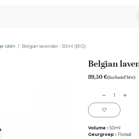
piratie
Aromen Familie
e oliën
Belgian lavender - 50ml (BIO)
Belgian lave
89,50
€
(Inclusief btw)
Volume
:
50ml
Geurgroep
:
Floraal