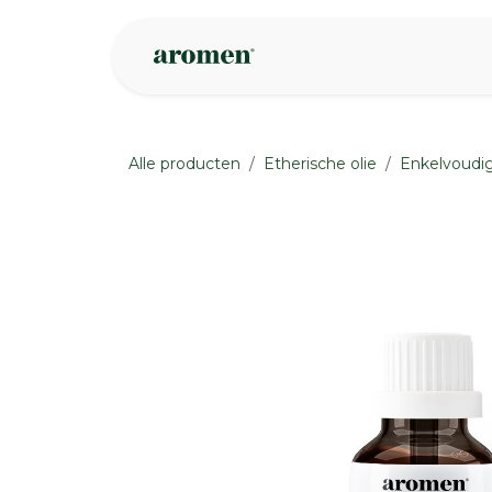
Overslaan naar inhoud
Webshop
Ins
Alle producten
Etherische olie
Enkelvoudig
None
None