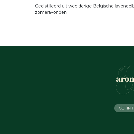
Gedistilleerd uit weelderige Belgische lavende
zomeravonden.
GET IN