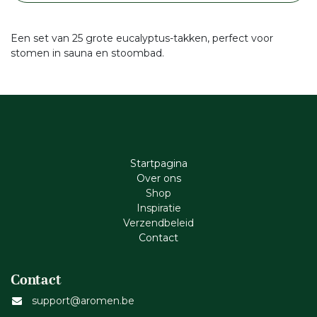
Een set van 25 grote eucalyptus-takken, perfect voor
stomen in sauna en stoombad.
Startpagina
Ove​r​ ons
Shop
Inspiratie
Verzendbeleid
Cont​act
Contact
support@aromen.be