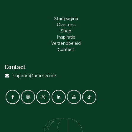
Startpagina
Ove​r​ ons
Shop
Inspiratie
Verzendbeleid
Cont​act
Contact
support@aromen.be