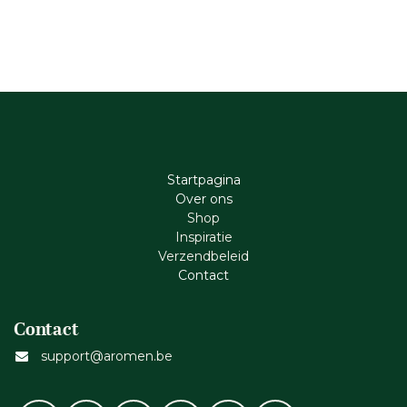
Startpagina
Ove​r​ ons
Shop
Inspiratie
Verzendbeleid
Cont​act
Contact
support@aromen.be