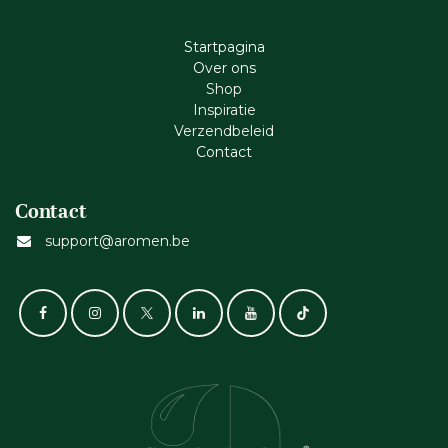
Startpagina
Ove​r​ ons
Shop
Inspiratie
Verzendbeleid
Cont​act
Contact
support@aromen.be