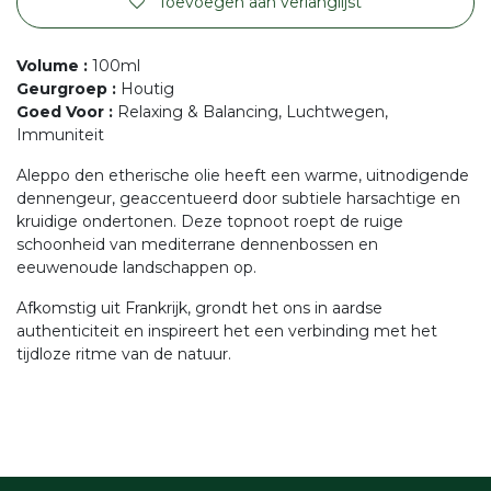
Toevoegen aan verlanglijst
Volume
:
100ml
Geurgroep
:
Houtig
Goed Voor
:
Relaxing & Balancing, Luchtwegen,
Immuniteit
Aleppo den etherische olie heeft een warme, uitnodigende
dennengeur, geaccentueerd door subtiele harsachtige en
kruidige ondertonen. Deze topnoot roept de ruige
schoonheid van mediterrane dennenbossen en
eeuwenoude landschappen op.
Afkomstig uit Frankrijk, grondt het ons in aardse
authenticiteit en inspireert het een verbinding met het
tijdloze ritme van de natuur.