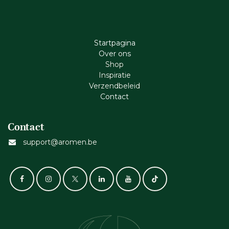
Startpagina
Ove​r​ ons
Shop
Inspiratie
Verzendbeleid
Cont​act
Contact
support@aromen.be