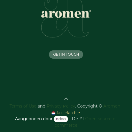
GET IN TOUCH
Terms of Use
and
Privacy Policy
. Copyright ©
Aromen
Nederlands
Aangeboden door
- De #1
Open source e-
commerce