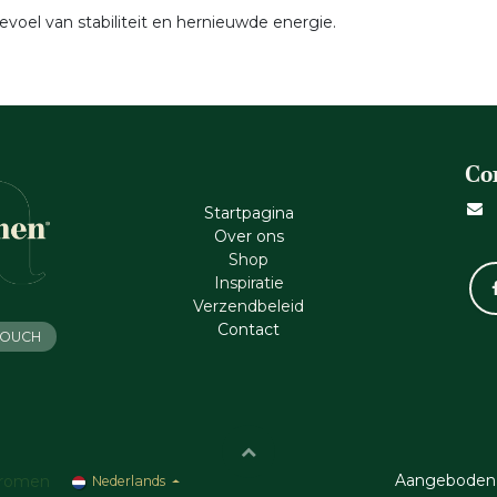
evoel van stabiliteit en hernieuwde energie.
Co
Startpagina
Ove​r​ ons
Shop
Inspiratie
Verzendbeleid
Cont​act
 TOUCH
Aangeboden
romen
Nederlands