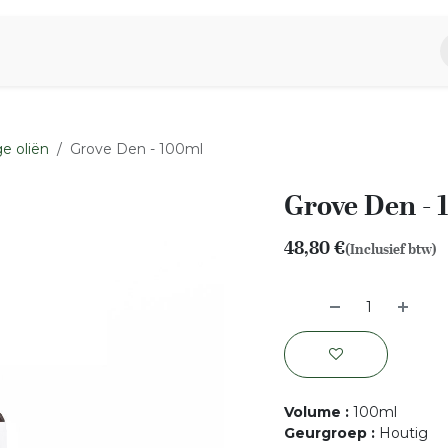
piratie
Aromen Familie
e oliën
Grove Den - 100ml
Grove Den - 
48,80
€
(Inclusief btw)
Volume
:
100ml
Geurgroep
:
Houtig