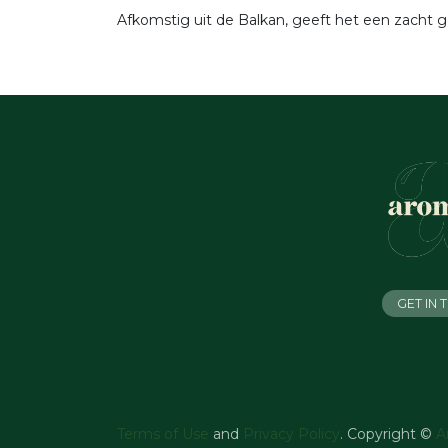
Afkomstig uit de Balkan, geeft het een zacht g
GET IN
Terms of Use
and
Privacy Policy
. Copyright ©
A