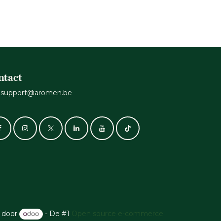
ntact
support@aromen.be
 door
- De #1
Open source e-commerce