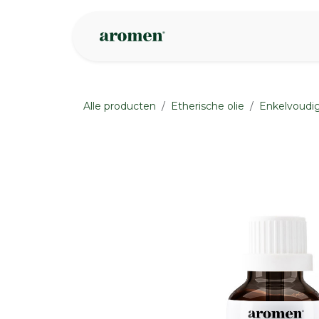
Overslaan naar inhoud
Webshop
Ins
Alle producten
Etherische olie
Enkelvoudig
None
None