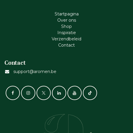
Startpagina
Ove​r​ ons
Shop
Inspiratie
Verzendbeleid
Cont​act
Contact
support@aromen.be