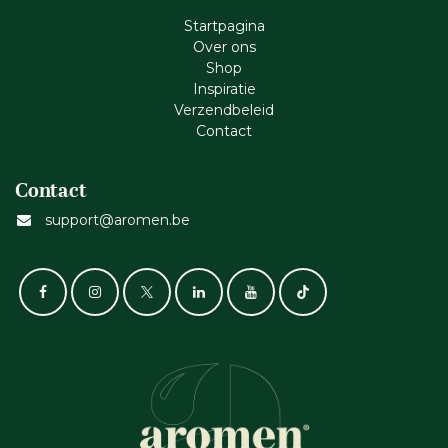
Startpagina
Ove​r​ ons
Shop
Inspiratie
Verzendbeleid
Cont​act
Contact
support@aromen.be