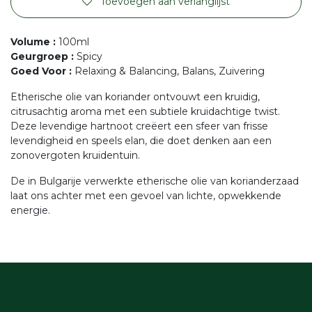
Toevoegen aan verlanglijst
Volume
:
100ml
Geurgroep
:
Spicy
Goed Voor
:
Relaxing & Balancing, Balans, Zuivering
Etherische olie van koriander ontvouwt een kruidig,
citrusachtig aroma met een subtiele kruidachtige twist.
Deze levendige hartnoot creëert een sfeer van frisse
levendigheid en speels elan, die doet denken aan een
zonovergoten kruidentuin.
De in Bulgarije verwerkte etherische olie van korianderzaad
laat ons achter met een gevoel van lichte, opwekkende
energie.