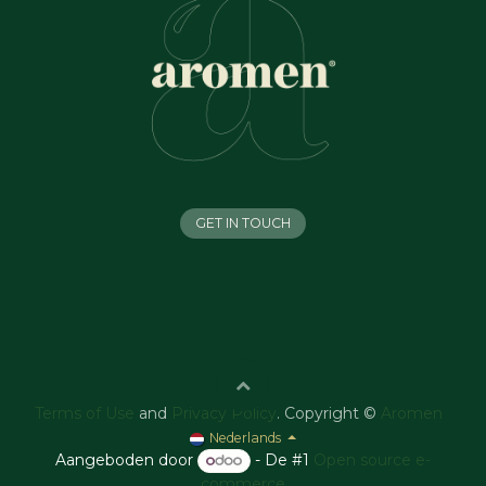
GET IN TOUCH
Terms of Use
and
Privacy Policy
. Copyright ©
Aromen
Nederlands
Aangeboden door
- De #1
Open source e-
commerce