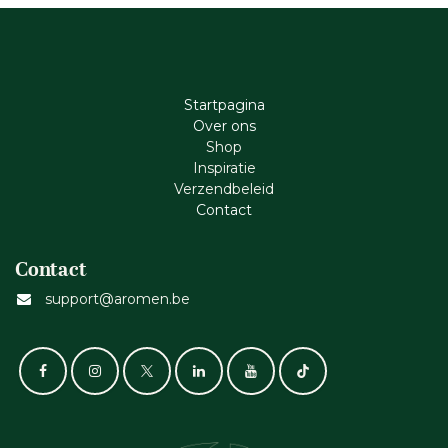
Startpagina
Ove​r​ ons
Shop
Inspiratie
Verzendbeleid
Cont​act
Contact
support@aromen.be