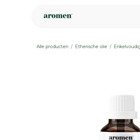
Overslaan naar inhoud
Webshop
Ins
Alle producten
Etherische olie
Enkelvoudig
None
None