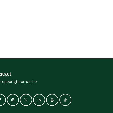
ntact
support@aromen.be