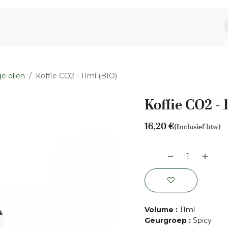
piratie
Aromen Familie
e oliën
Koffie CO2 - 11ml (BIO)
Koffie CO2 - 
16,20
€
(Inclusief btw)
Volume
:
11ml
Geurgroep
:
Spicy