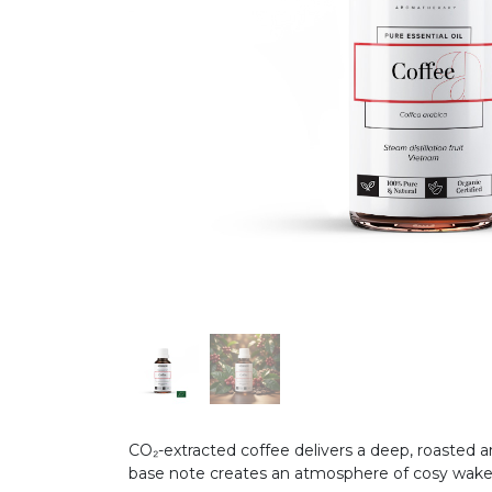
CO₂-extracted coffee delivers a deep, roasted a
base note creates an atmosphere of cosy wakef