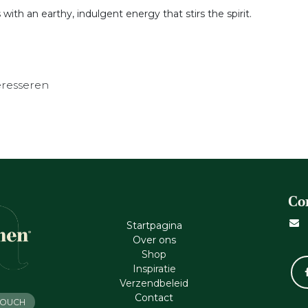
with an earthy, indulgent energy that stirs the spirit.
eresseren
Co
Startpagina
Ove​r​ ons
Shop
Inspiratie
Verzendbeleid
Cont​act
 TOUCH