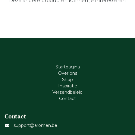
Deze andere producten kunnen je interesseren
Startpagina
Ove​r​ ons
Shop
Inspiratie
Verzendbeleid
Cont​act
Contact
support@aromen.be