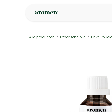
Overslaan naar inhoud
Webshop
Ins
Alle producten
Etherische olie
Enkelvoudig
None
None