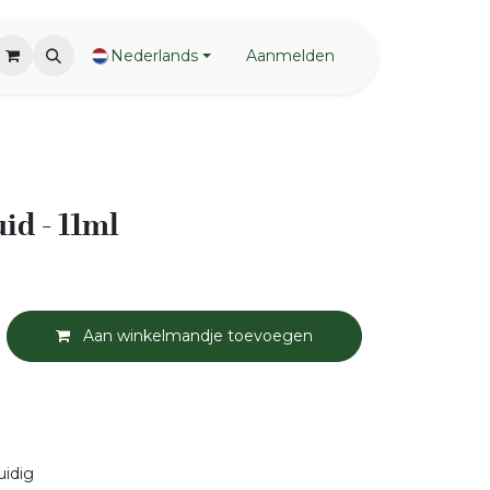
Nederlands
Aanmelden
d - 11ml
Aan winkelmandje toevoegen
uidig