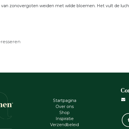
op van zonovergoten weiden met wilde bloemen. Het vult de luc
eresseren
Co
Startpagina
Ove​r​ ons
Shop
Inspiratie
Verzendbeleid