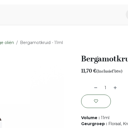
piratie
Aromen Familie
e oliën
Bergamotkruid - 11ml
Bergamotkrui
11,70
€
(Inclusief btw)
Volume
:
11ml
Geurgroep
:
Floraal, Kr