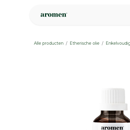
Overslaan naar inhoud
Webshop
Ins
Alle producten
Etherische olie
Enkelvoudig
None
None