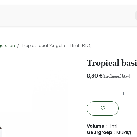
piratie
Aromen Familie
e oliën
Tropical basil 'Angola' - 11ml (BIO)
Tropical basi
8,50
€
(Inclusief btw)
Volume
:
11ml
Geurgroep
:
Kruidig