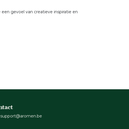
een gevoel van creatieve inspiratie en
ntact
support@aromen.be