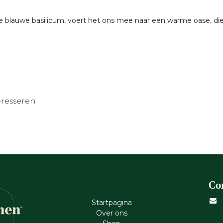
 blauwe basilicum, voert het ons mee naar een warme oase, die 
eresseren
Co
Startpagina
Ove​r​ ons