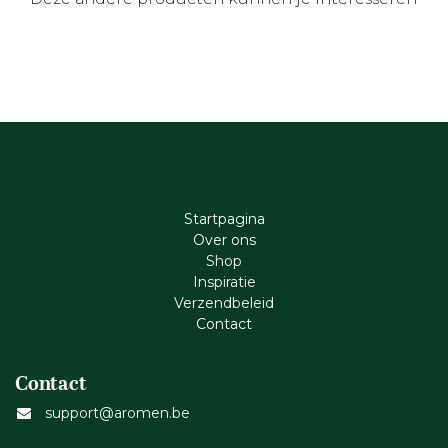
Startpagina
Ove​r​ ons
Shop
Inspiratie
Verzendbeleid
Cont​act
Contact
support@aromen.be