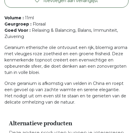
Toevoegen aan verlanglijst
Volume
:
11ml
Geurgroep
:
Floraal
Goed Voor
:
Relaxing & Balancing, Balans, Immuniteit,
Zuivering
Geranium etherische olie ontvouwt een rijk, bloemig aroma
met vleugjes roze zoetheid en een groene frisheid. Deze
kenmerkende topnoot creëert een evenwichtige en
opbeurende sfeer, die doet denken aan een zonovergoten
tuin in volle bloei.
Onze geranium is afkomstig van velden in China en roept
een gevoel op van zachte warmte en serene elegantie.
Het nodigt uit om even stil te staan en te genieten van de
delicate omhelzing van de natuur.
Alternatieve producten
Deze andere producten kunnen je interesseren