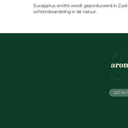
Eucalyptus smithii wordt geproduceerd in Zuid-
ochtendwandeling in de natuur.
GET IN