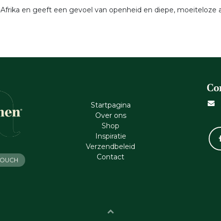
Afrika en geeft een gevoel van openheid en diepe, moeiteloze a
Co
Startpagina
Ove​r​ ons
Shop
Inspiratie
Verzendbeleid
Cont​act
 TOUCH