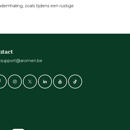
demhaling, zoals tijdens een rustige
ntact
support@aromen.be