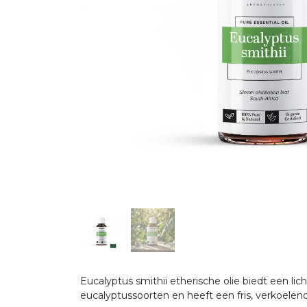
Eucalyptus smithii etherische olie biedt een l
eucalyptussoorten en heeft een fris, verkoele