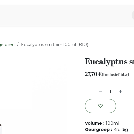
piratie
Aromen Familie
e oliën
Eucalyptus smithii - 100ml (BIO)
Eucalyptus s
27,70
€
(Inclusief btw)
Volume
:
100ml
Geurgroep
:
Kruidig