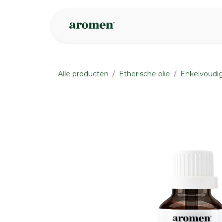
Overslaan naar inhoud
Webshop
Ins
Alle producten
Etherische olie
Enkelvoudig
None
None