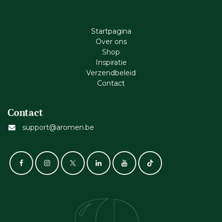
Startpagina
Ove​r​ ons
Shop
Inspiratie
Verzendbeleid
Cont​act
Contact
support@aromen.be