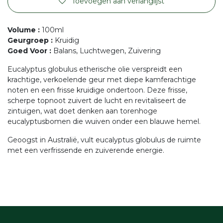
Toevoegen aan verlanglijst
Volume
:
100ml
Geurgroep
:
Kruidig
Goed Voor
:
Balans, Luchtwegen, Zuivering
Eucalyptus globulus etherische olie verspreidt een
krachtige, verkoelende geur met diepe kamferachtige
noten en een frisse kruidige ondertoon. Deze frisse,
scherpe topnoot zuivert de lucht en revitaliseert de
zintuigen, wat doet denken aan torenhoge
eucalyptusbomen die wuiven onder een blauwe hemel.
Geoogst in Australië, vult eucalyptus globulus de ruimte
met een verfrissende en zuiverende energie.