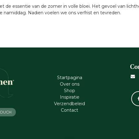
 de essentie van de zomer in volle bloei. Het gevoel van licht
 namiddag. Nadien voelen we ons verfrist en tevreden.
Co
Startpagina
Ove​r​ ons
Shop
Inspiratie
Verzendbeleid
Cont​act
 TOUCH