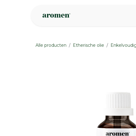
Overslaan naar inhoud
Webshop
Ins
Alle producten
Etherische olie
Enkelvoudig
None
None