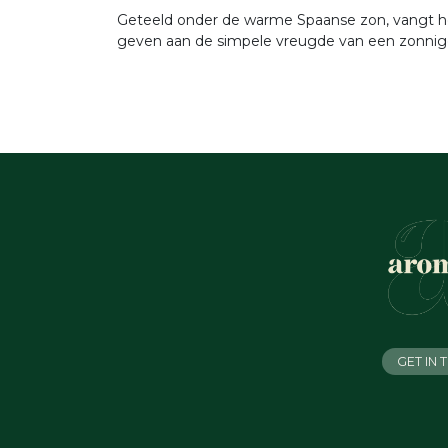
Geteeld onder de warme Spaanse zon, vangt het
geven aan de simpele vreugde van een zonnige
GET IN