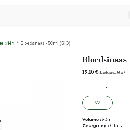
piratie
Aromen Familie
e oliën
Bloedsinaas - 50ml (BIO)
Bloedsinaas 
15,10
€
(Inclusief btw)
Volume
:
50ml
Geurgroep
:
Citrus