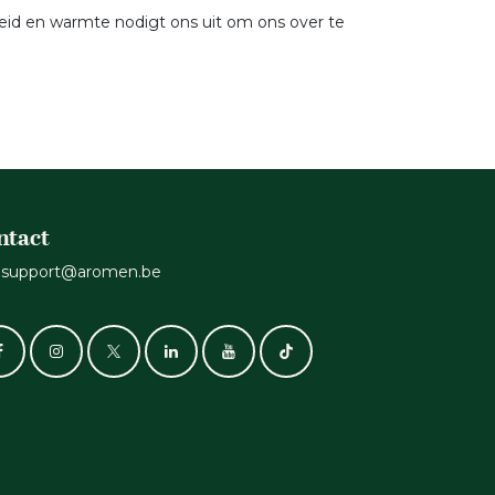
heid en warmte nodigt ons uit om ons over te
ntact
support@aromen.be