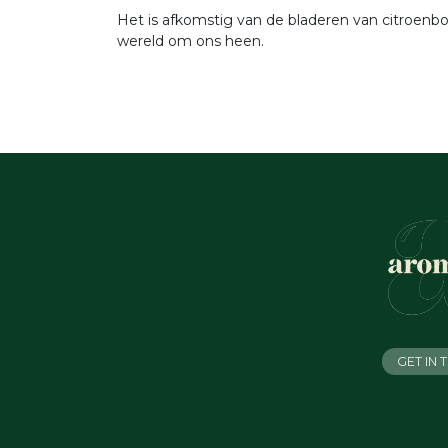
Het is afkomstig van de bladeren van citroenbo
wereld om ons heen.
GET IN