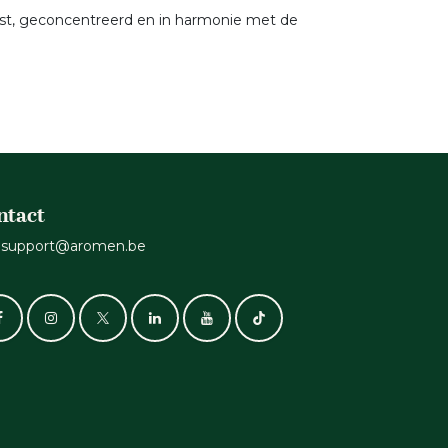
rist, geconcentreerd en in harmonie met de
ntact
support@aromen.be