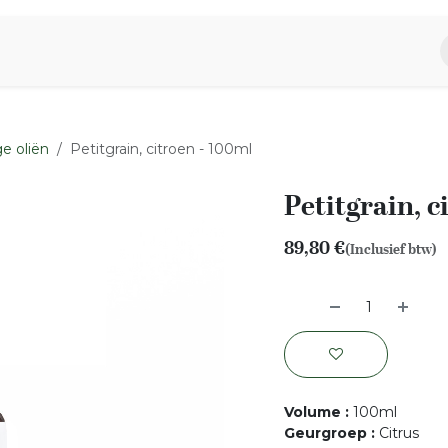
piratie
Aromen Familie
e oliën
Petitgrain, citroen - 100ml
Petitgrain, c
89,80
€
(Inclusief btw)
Volume
:
100ml
Geurgroep
:
Citrus