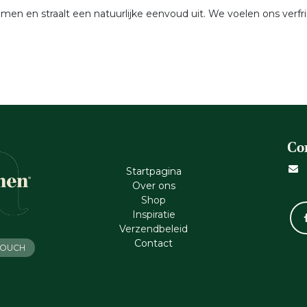
men en straalt een natuurlijke eenvoud uit. We voelen ons verf
Co
Startpagina
Ove​r​ ons
Shop
Inspiratie
Verzendbeleid
Cont​act
 TOUCH