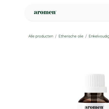
Overslaan naar inhoud
Webshop
Ins
Alle producten
Etherische olie
Enkelvoudig
None
None