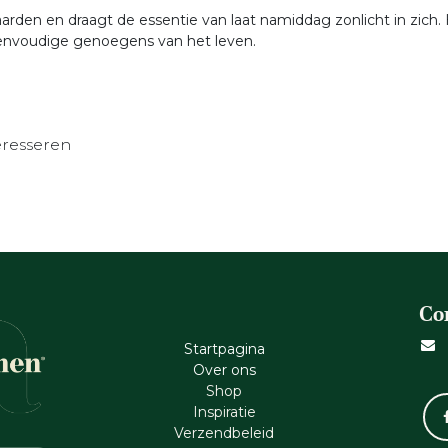
aarden en draagt de essentie van laat namiddag zonlicht in zich
eenvoudige genoegens van het leven.
eresseren
Co
Startpagina
Ove​r​ ons
Shop
Inspiratie
Verzendbeleid