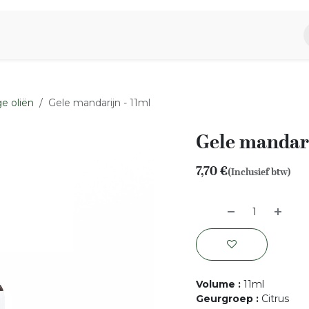
piratie
Aromen Familie
e oliën
Gele mandarijn - 11ml
Gele mandari
7,70
€
(Inclusief btw)
Volume
:
11ml
Geurgroep
:
Citrus