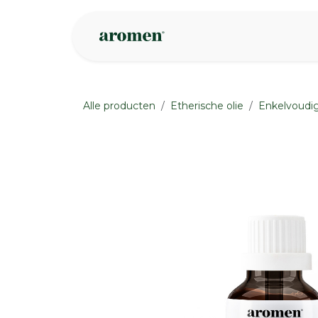
Overslaan naar inhoud
Webshop
Ins
Alle producten
Etherische olie
Enkelvoudig
None
None