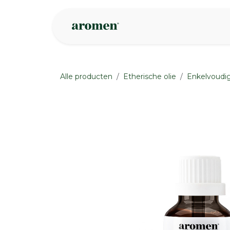
Overslaan naar inhoud
Webshop
Ins
Alle producten
Etherische olie
Enkelvoudig
None
None