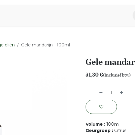
piratie
Aromen Familie
e oliën
Gele mandarijn - 100ml
Gele mandari
51,30
€
(Inclusief btw)
Volume
:
100ml
Geurgroep
:
Citrus