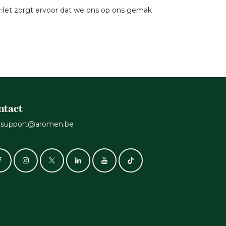
. Het zorgt ervoor dat we ons op ons gemak
ntact
support@aromen.be