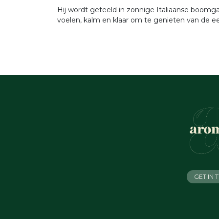
Hij wordt geteeld in zonnige Italiaanse boomg
voelen, kalm en klaar om te genieten van de 
GET IN