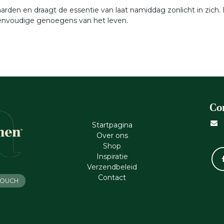
aarden en draagt de essentie van laat namiddag zonlicht in zich
eenvoudige genoegens van het leven.
Co
Startpagina
Ove​r​ ons
Shop
Inspiratie
Verzendbeleid
Cont​act
 TOUCH