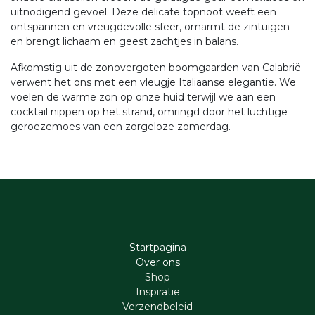
uitnodigend gevoel. Deze delicate topnoot weeft een
ontspannen en vreugdevolle sfeer, omarmt de zintuigen
en brengt lichaam en geest zachtjes in balans.
Afkomstig uit de zonovergoten boomgaarden van Calabrië
verwent het ons met een vleugje Italiaanse elegantie. We
voelen de warme zon op onze huid terwijl we aan een
cocktail nippen op het strand, omringd door het luchtige
geroezemoes van een zorgeloze zomerdag.
Startpagina
Ove​r​ ons
Shop
Inspiratie
Verzendbeleid