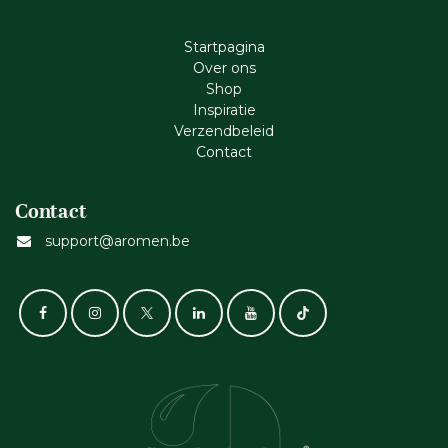
Startpagina
Ove​r​ ons
Shop
Inspiratie
Verzendbeleid
Cont​act
Contact
support@aromen.be