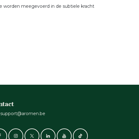
 we worden meegevoerd in de subtiele kracht
ntact
support@aromen.be