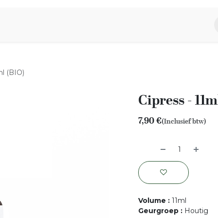
piratie
Aromen Familie
ml (BIO)
Cipress - 11m
7,90
€
(Inclusief btw)
Volume
:
11ml
Geurgroep
:
Houtig