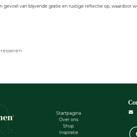
 gevoel van blijvende gratie en rustige reflectie op, waardoor
eresseren
Co
Startpagina
Ove​r​ ons
Shop
Inspiratie