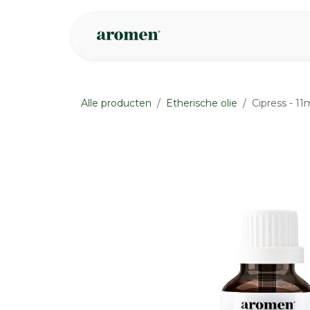
Overslaan naar inhoud
Webshop
Ins
Alle producten
Etherische olie
Cipress - 11
None
None