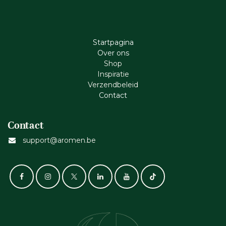
Startpagina
Ove​r​ ons
Shop
Inspiratie
Verzendbeleid
Cont​act
Contact
support@aromen.be