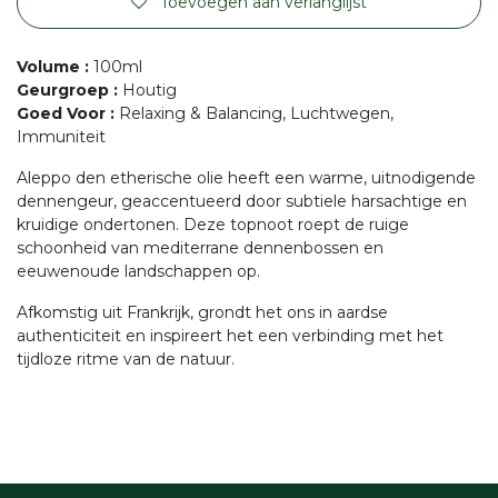
Toevoegen aan verlanglijst
Volume
:
100ml
Geurgroep
:
Houtig
Goed Voor
:
Relaxing & Balancing, Luchtwegen,
Immuniteit
Aleppo den etherische olie heeft een warme, uitnodigende
dennengeur, geaccentueerd door subtiele harsachtige en
kruidige ondertonen. Deze topnoot roept de ruige
schoonheid van mediterrane dennenbossen en
eeuwenoude landschappen op.
Afkomstig uit Frankrijk, grondt het ons in aardse
authenticiteit en inspireert het een verbinding met het
tijdloze ritme van de natuur.