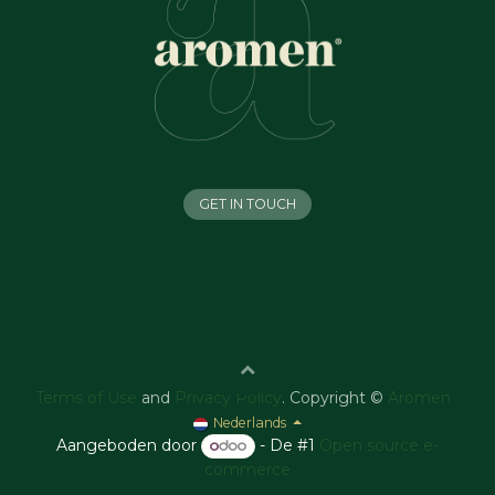
GET IN TOUCH
Terms of Use
and
Privacy Policy
. Copyright ©
Aromen
Nederlands
Aangeboden door
- De #1
Open source e-
commerce