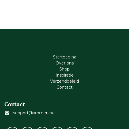
Startpagina
Ove​r​ ons
Shop
Inspiratie
Verzendbeleid
Cont​act
Contact
support@aromen.be