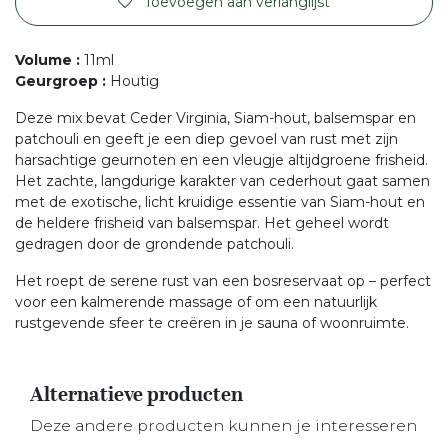
Toevoegen aan verlanglijst
Volume
:
11ml
Geurgroep
:
Houtig
Deze mix bevat Ceder Virginia, Siam-hout, balsemspar en
patchouli en geeft je een diep gevoel van rust met zijn
harsachtige geurnoten en een vleugje altijdgroene frisheid.
Het zachte, langdurige karakter van cederhout gaat samen
met de exotische, licht kruidige essentie van Siam-hout en
de heldere frisheid van balsemspar. Het geheel wordt
gedragen door de grondende patchouli.
Het roept de serene rust van een bosreservaat op – perfect
voor een kalmerende massage of om een natuurlijk
rustgevende sfeer te creëren in je sauna of woonruimte.
Alternatieve producten
Deze andere producten kunnen je interesseren