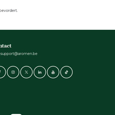
 bevordert.
ntact
support@aromen.be