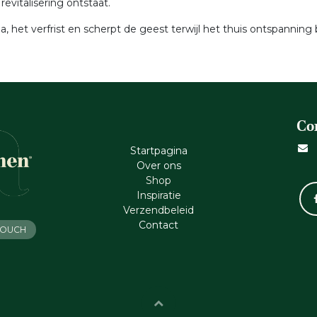
evitalisering ontstaat.
, het verfrist en scherpt de geest terwijl het thuis ontspanning
Co
Startpagina
Ove​r​ ons
Shop
Inspiratie
Verzendbeleid
Cont​act
 TOUCH