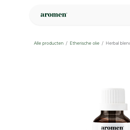
Overslaan naar inhoud
Webshop
Ins
Alle producten
Etherische olie
Herbal blen
None
None