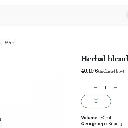
piratie
Aromen Familie
d - 50ml
Herbal blend
40,10
€
(Inclusief btw)
Volume
:
50ml
Geurgroep
:
Kruidig