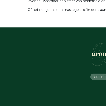
lavendel, waardoor een sfeer van helderheid en r
Of het nu tijdens een massage is of in een sauna
GET IN