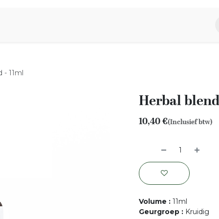
piratie
Aromen Familie
 - 11ml
Herbal blend
10,40
€
(Inclusief btw)
Volume
:
11ml
Geurgroep
:
Kruidig