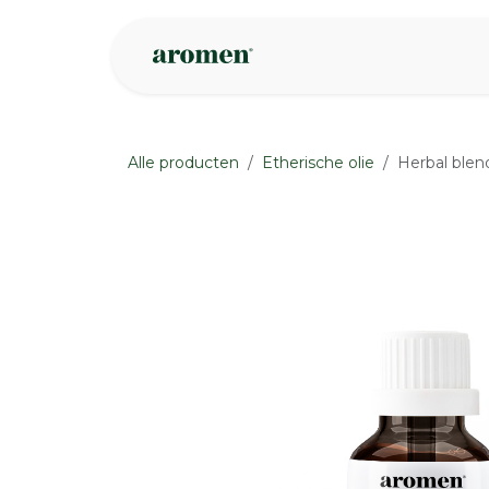
Overslaan naar inhoud
Webshop
Ins
Alle producten
Etherische olie
Herbal blend
None
None