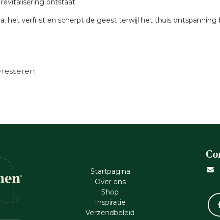
evitalisering ontstaat.
, het verfrist en scherpt de geest terwijl het thuis ontspanning
eresseren
Co
Startpagina
Ove​r​ ons
Shop
Inspiratie
Verzendbeleid