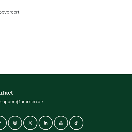
 bevordert.
ntact
support@aromen.be