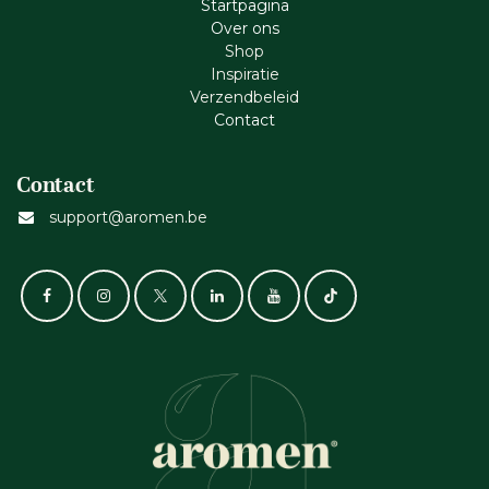
Startpagina
Ove​r​ ons
Shop
Inspiratie
Verzendbeleid
Cont​act
Contact
support@aromen.be