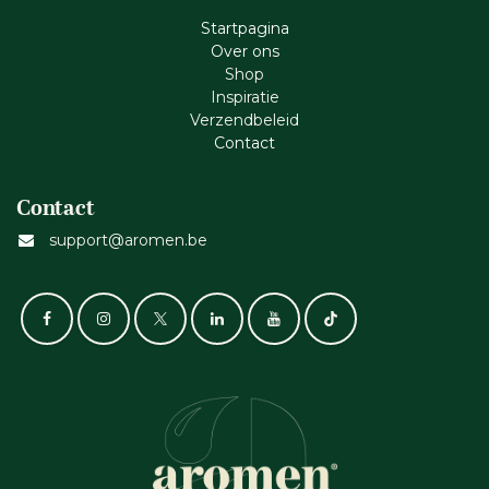
Startpagina
Ove​r​ ons
Shop
Inspiratie
Verzendbeleid
Cont​act
Contact
support@aromen.be