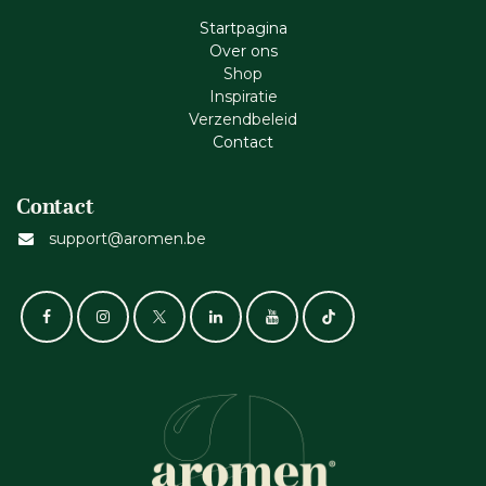
Startpagina
Ove​r​ ons
Shop
Inspiratie
Verzendbeleid
Cont​act
Contact
support@aromen.be