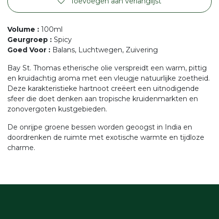
Toevoegen aan verlanglijst
Volume
:
100ml
Geurgroep
:
Spicy
Goed Voor
:
Balans, Luchtwegen, Zuivering
Bay St. Thomas etherische olie verspreidt een warm, pittig
en kruidachtig aroma met een vleugje natuurlijke zoetheid.
Deze karakteristieke hartnoot creëert een uitnodigende
sfeer die doet denken aan tropische kruidenmarkten en
zonovergoten kustgebieden.
De onrijpe groene bessen worden geoogst in India en
doordrenken de ruimte met exotische warmte en tijdloze
charme.