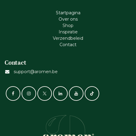
Startpagina
Ove​r​ ons
Shop
Inspiratie
Verzendbeleid
Cont​act
Contact
support@aromen.be