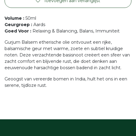
Toevoegen aan verlanglijst
Volume
:
50ml
Geurgroep
:
Aards
Goed Voor
:
Relaxing & Balancing, Balans, Immuniteit
Gurjum Balsem etherische olie ontvouwt een rijke,
balsamische geur met warme, zoete en subtiel kruidige
noten. Deze verzachtende basisnoot creëert een sfeer van
zacht comfort en blijvende rust, die doet denken aan
eeuwenoude harsachtige bossen badend in zacht licht.
Geoogst van vereerde bomen in India, hult het ons in een
serene, tijdloze rust.