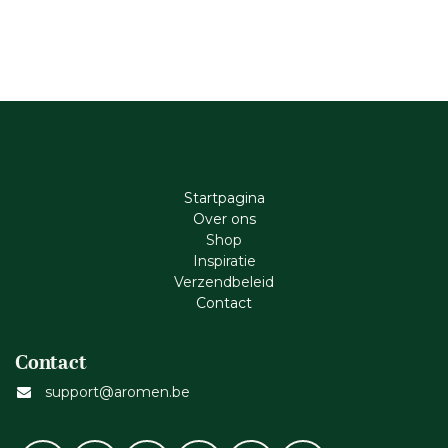
Startpagina
Ove​r​ ons
Shop
Inspiratie
Verzendbeleid
Cont​act
Contact
support@aromen.be