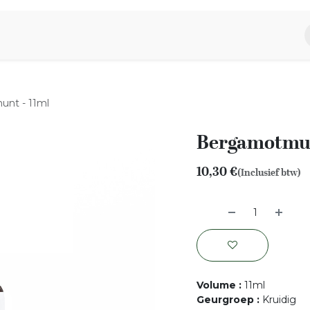
piratie
Aromen Familie
nt - 11ml
Bergamotmun
10,30
€
(Inclusief btw)
Volume
:
11ml
Geurgroep
:
Kruidig