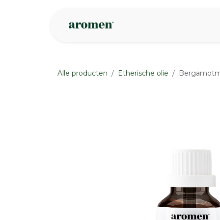
Overslaan naar inhoud
Webshop
Ins
Alle producten
Etherische olie
Bergamotmu
None
None