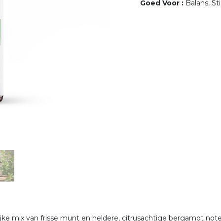
Goed Voor
:
Balans, S
jke mix van frisse munt en heldere, citrusachtige bergamot no