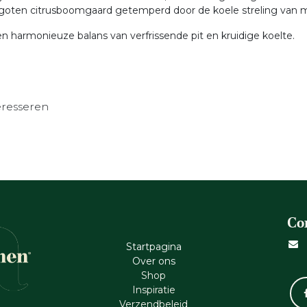
ergoten citrusboomgaard getemperd door de koele streling van 
een harmonieuze balans van verfrissende pit en kruidige koelte.
eresseren
Co
Startpagina
Ove​r​ ons
Shop
Inspiratie
Verzendbeleid