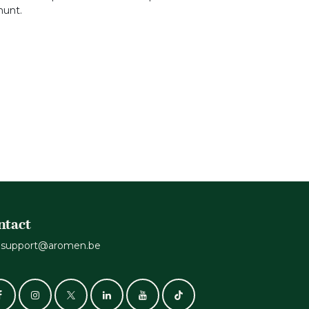
munt.
ntact
support@aromen.be