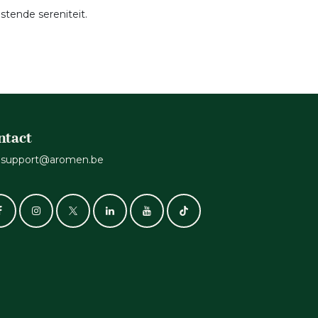
stende sereniteit.
ntact
support@aromen.be