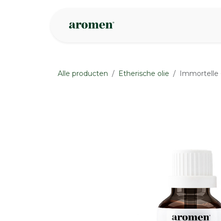
Overslaan naar inhoud
Webshop
Ins
Alle producten
Etherische olie
Immortelle 
None
None