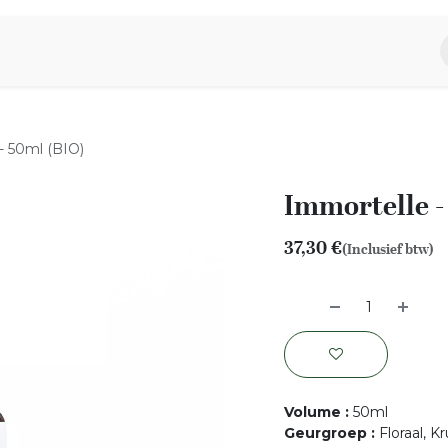
piratie
Aromen Familie
- 50ml (BIO)
Immortelle -
37,30
€
(Inclusief btw)
Volume
:
50ml
Geurgroep
:
Floraal, Kr