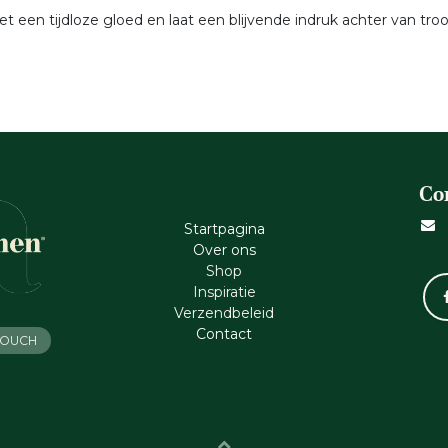
t een tijdloze gloed en laat een blijvende indruk achter van troo
Co
Startpagina
Ove​r​ ons
Shop
Inspiratie
Verzendbeleid
Cont​act
 TOUCH