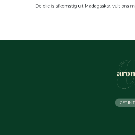
De olie is afkomstig uit Madagaskar, vult ons me
GET IN