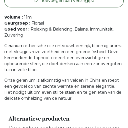
Toevoegen aan verlanglijst
Volume
:
11ml
Geurgroep
:
Floraal
Goed Voor
:
Relaxing & Balancing, Balans, Immuniteit,
Zuivering
Geranium etherische olie ontvouwt een rijk, bloemig aroma
met vleugjes roze zoetheid en een groene frisheid. Deze
kenmerkende topnoot creëert een evenwichtige en
opbeurende sfeer, die doet denken aan een zonovergoten
tuin in volle bloei.
Onze geranium is afkomstig van velden in China en roept
een gevoel op van zachte warmte en serene elegantie.
Het nodigt uit om even stil te staan en te genieten van de
delicate omhelzing van de natuur.
Alternatieve producten
Deze andere producten kunnen je interesseren