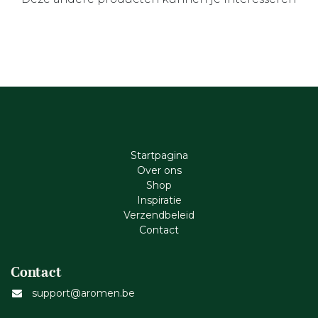
Startpagina
Ove​r​ ons
Shop
Inspiratie
Verzendbeleid
Cont​act
Contact
support@aromen.be