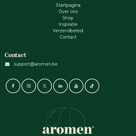
Startpagina
Ove​r​ ons
Shop
Inspiratie
Verzendbeleid
Cont​act
Contact
support@aromen.be