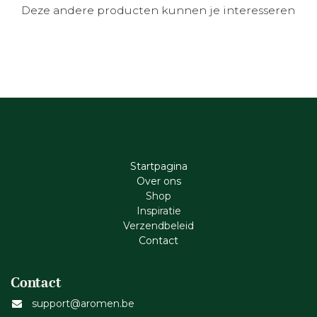
Deze andere producten kunnen je interesseren
Startpagina
Ove​r​ ons
Shop
Inspiratie
Verzendbeleid
Cont​act
Contact
support@aromen.be