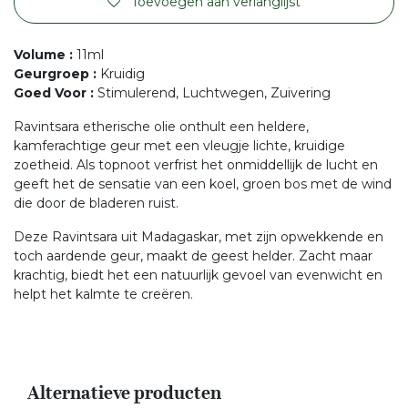
Toevoegen aan verlanglijst
Volume
:
11ml
Geurgroep
:
Kruidig
Goed Voor
:
Stimulerend, Luchtwegen, Zuivering
Ravintsara etherische olie onthult een heldere,
kamferachtige geur met een vleugje lichte, kruidige
zoetheid. Als topnoot verfrist het onmiddellijk de lucht en
geeft het de sensatie van een koel, groen bos met de wind
die door de bladeren ruist.
Deze Ravintsara uit Madagaskar, met zijn opwekkende en
toch aardende geur, maakt de geest helder. Zacht maar
krachtig, biedt het een natuurlijk gevoel van evenwicht en
helpt het kalmte te creëren.
Alternatieve producten