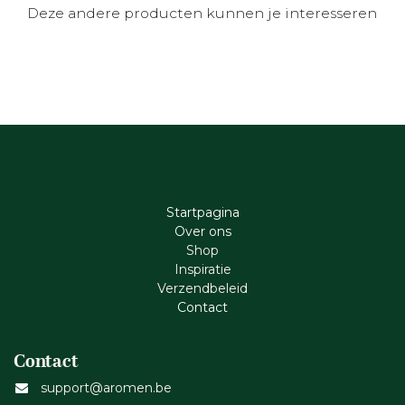
Deze andere producten kunnen je interesseren
Startpagina
Ove​r​ ons
Shop
Inspiratie
Verzendbeleid
Cont​act
Contact
support@aromen.be