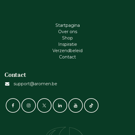
Startpagina
Ove​r​ ons
Shop
Inspiratie
Verzendbeleid
Cont​act
Contact
support@aromen.be