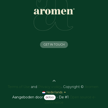
GET IN TOUCH
Terms of Use
and
Privacy Policy
. Copyright ©
Aromen
Nederlands
Aangeboden door
- De #1
Open source e-
commerce